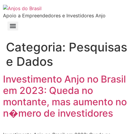
Apoio a Empreendedores e Investidores Anjo
Conheça os benefícios exclusivos da Anjos do Brasil para startups
Faça parte do Clube de Empreendedores da Anjos do Brasil
Mentoria Pró Bono de Startups Anjos do Brasil – Um projeto em que todos ganham
Selo �Sou Investidor� e �Sou Advisor� Anjos do Brasil
Formação e Certificação para Board/Conselheiros de Startups
Formação e Certificação Venture Capital: Investimento em Startups de A a Z
Categoria:
Pesquisas
e Dados
Investimento Anjo no Brasil
em 2023: Queda no
montante, mas aumento no
n�mero de investidores