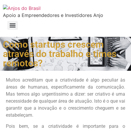
Apoio a Empreendedores e Investidores Anjo
Conheça os benefícios exclusivos da Anjos do Brasil para startups
Faça parte do Clube de Empreendedores da Anjos do Brasil
Mentoria Pró Bono de Startups Anjos do Brasil – Um projeto em que todos ganham
Selo �Sou Investidor� e �Sou Advisor� Anjos do Brasil
Formação e Certificação para Board/Conselheiros de Startups
Formação e Certificação Venture Capital: Investimento em Startups de A a Z
Como startups crescem
através do trabalho e times
remotos?
Muitos acreditam que a criatividade é algo peculiar às
áreas de humanas, especificamente da comunicação.
Mas temos algo urgentíssimo a dizer: ser criativo é uma
necessidade de qualquer área de atuação. Isto é o que vai
garantir que a inovação e o crescimento cheguem e se
estabeleçam.
Pois bem, se a criatividade é importante para o