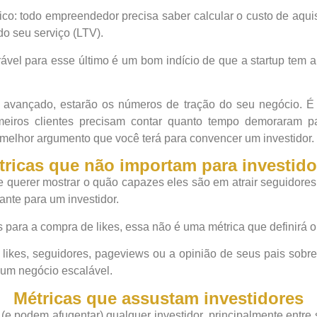
co: todo empreendedor precisa saber calcular o custo de aquis
do seu serviço (LTV).
vel para esse último é um bom indício de que a startup tem al
avançado, estarão os números de tração do seu negócio. É cl
meiros clientes precisam contar quanto tempo demoraram pa
melhor argumento que você terá para convencer um investidor.
tricas que não importam para investido
querer mostrar o quão capazes eles são em atrair seguidores 
ante para um investidor.
ara a compra de likes, essa não é uma métrica que definirá o f
likes, seguidores, pageviews ou a opinião de seus pais sobre
num negócio escalável.
Métricas que assustam investidores
(e podem afugentar) qualquer investidor, principalmente entr