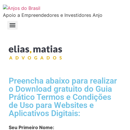
Apoio a Empreendedores e Investidores Anjo
Conheça os benefícios exclusivos da Anjos do Brasil para startups
Faça parte do Clube de Empreendedores da Anjos do Brasil
Mentoria Pró Bono de Startups Anjos do Brasil – Um projeto em que todos ganham
Selo �Sou Investidor� e �Sou Advisor� Anjos do Brasil
Formação e Certificação para Board/Conselheiros de Startups
Formação e Certificação Venture Capital: Investimento em Startups de A a Z
Preencha abaixo para realizar
o Download gratuito do Guia
Prático Termos e Condições
de Uso para Websites e
Aplicativos Digitais:
Seu Primeiro Nome: