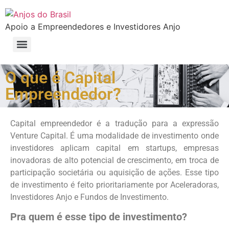
Apoio a Empreendedores e Investidores Anjo
Conheça os benefícios exclusivos da Anjos do Brasil para startups
Faça parte do Clube de Empreendedores da Anjos do Brasil
Mentoria Pró Bono de Startups Anjos do Brasil – Um projeto em que todos ganham
Selo �Sou Investidor� e �Sou Advisor� Anjos do Brasil
Formação e Certificação para Board/Conselheiros de Startups
Formação e Certificação Venture Capital: Investimento em Startups de A a Z
O que é Capital
Empreendedor?
Capital empreendedor é a tradução para a expressão
Venture Capital. É uma modalidade de investimento onde
investidores aplicam capital em startups, empresas
inovadoras de alto potencial de crescimento, em troca de
participação societária ou aquisição de ações. Esse tipo
de investimento é feito prioritariamente por Aceleradoras,
Investidores Anjo e Fundos de Investimento.
Pra quem é esse tipo de investimento?