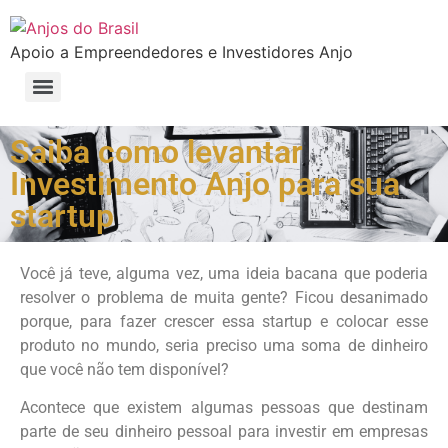
Apoio a Empreendedores e Investidores Anjo
Conheça os benefícios exclusivos da Anjos do Brasil para startups
Faça parte do Clube de Empreendedores da Anjos do Brasil
Mentoria Pró Bono de Startups Anjos do Brasil – Um projeto em que todos ganham
Selo �Sou Investidor� e �Sou Advisor� Anjos do Brasil
Formação e Certificação para Board/Conselheiros de Startups
Formação e Certificação Venture Capital: Investimento em Startups de A a Z
Saiba como levantar
Investimento Anjo para sua
startup
Você já teve, alguma vez, uma ideia bacana que poderia
resolver o problema de muita gente? Ficou desanimado
porque, para fazer crescer essa startup e colocar esse
produto no mundo, seria preciso uma soma de dinheiro
que você não tem disponível?
Acontece que existem algumas pessoas que destinam
parte de seu dinheiro pessoal para investir em empresas